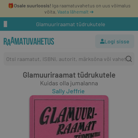
🎁
Osale suurloosis!
Iga raamatuvahetus on uus võimalus
võita.
Vaata lähemalt ➔
Glamuuriraamat tüdrukutele
Logi sisse
Glamuuriraamat tüdrukutele
Kuidas olla jumalanna
Sally Jeffrie