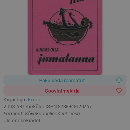
Paku seda raamatut
Soovinimekirja
Kirjastaja
:
Ersen
2008
148 lehekülge
ISBN
9789949126347
Formaat
:
Kõvakaaneline
Keel: eesti
Ole enesekindel.