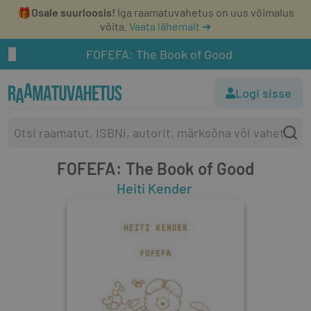
🎁
Osale suurloosis!
Iga raamatuvahetus on uus võimalus
võita.
Vaata lähemalt ➔
FOFEFA: The Book of Good
Logi sisse
FOFEFA: The Book of Good
Heiti Kender