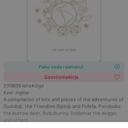
Paku seda raamatut
Soovinimekirja
2019
638 lehekülge
Keel: inglise
A compilation of bits and pieces of the adventures of 
Dudub@, the Friendies B@b@ and Fofefa, Porobubu 
the burrow deer, Bububunny, Voldemar the doggo, 
and others.