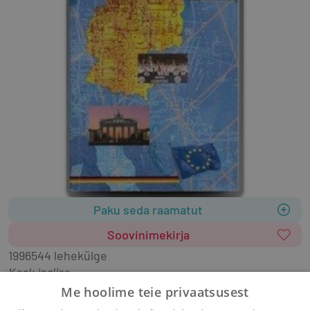
Paku seda raamatut
Soovinimekirja
1996
544 lehekülge
Keel: inglise
Pehmekaaneline
Me hoolime teie privaatsusest