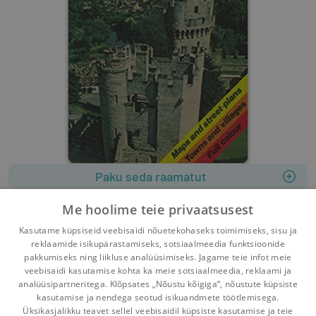
Paku seda raamatut
Soovinimekirja
Me hoolime teie privaatsusest
1979
288 lehekülge
Kasutame küpsiseid veebisaidi nõuetekohaseks toimimiseks, sisu ja
Keel: inglise
reklaamide isikupärastamiseks, sotsiaalmeedia funktsioonide
pakkumiseks ning liikluse analüüsimiseks. Jagame teie infot meie
veebisaidi kasutamise kohta ka meie sotsiaalmeedia, reklaami ja
analüüsipartneritega. Klõpsates „Nõustu kõigiga“, nõustute küpsiste
kasutamise ja nendega seotud isikuandmete töötlemisega.
Pealehele
Ostukorv
Sõnumid
Teated
Konto
Üksikasjalikku teavet sellel veebisaidil küpsiste kasutamise ja teie