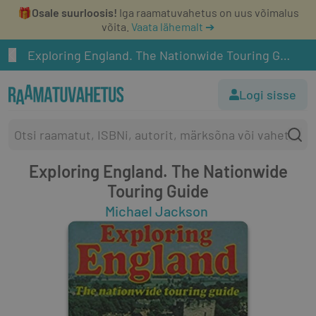
🎁
Osale suurloosis!
Iga raamatuvahetus on uus võimalus
võita.
Vaata lähemalt ➔
Exploring England. The Nationwide Touring Guide
Logi sisse
Exploring England. The Nationwide
Touring Guide
Michael Jackson