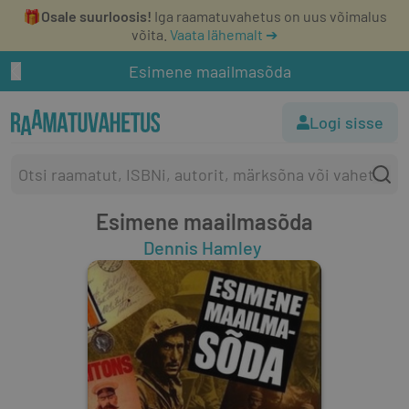
🎁
Osale suurloosis!
Iga raamatuvahetus on uus võimalus
võita.
Vaata lähemalt ➔
Esimene maailmasõda
Logi sisse
Esimene maailmasõda
Dennis Hamley