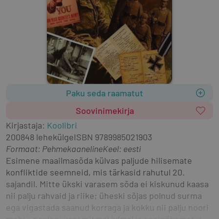
Paku seda raamatut
Soovinimekirja
Kirjastaja
:
Koolibri
2008
48 lehekülge
ISBN
9789985021903
Formaat
:
Pehmekaaneline
Keel: eesti
Esimene maailmasõda külvas paljude hilisemate 
konfliktide seemneid, mis tärkasid rahutul 20. 
sajandil. Mitte ükski varasem sõda ei kiskunud kaasa 
nii palju rahvaid ja riike; üheski sõjas polnud surma 
ega vigastada saanud korraga ja kokku nii palju noori 
mehi – pealegi veel mitmel julmal ja seninägematul 