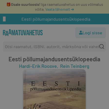
🎁
Osale suurloosis!
Iga raamatuvahetus on uus võimalus
võita.
Vaata lähemalt ➔
Eesti põllumajandusentsüklopeedia
Logi sisse
Eesti põllumajandusentsüklopeedia
Hardi-Erik Roosve
Rein Teinberg