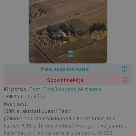
Paku seda raamatut
Soovinimekirja
Kirjastaja
:
Eesti Entsüklopeediakirjastus
1998
343 lehekülge
Keel: eesti
1990. a. alustati uuesti Eesti 
põllumajandusentsüklopeedia koostamist, mis 
katkes 1938. a. (ilmus 3 vihku). Praegune väljaanne on 
kavandatud 3-köitelisena ja sisaldab u. 15 000 