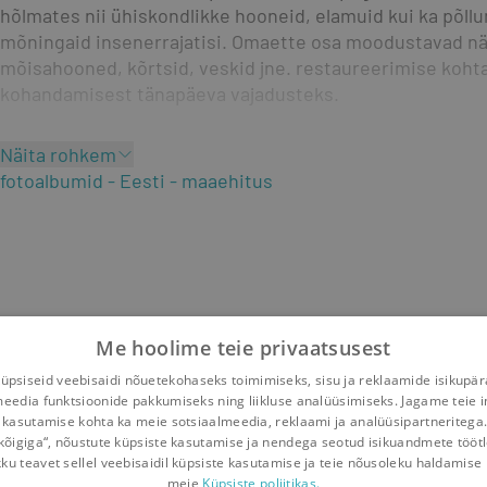
hõlmates nii ühiskondlikke hooneid, elamuid kui ka põll
mõningaid insenerrajatisi. Omaette osa moodustavad näi
mõisahooned, kõrtsid, veskid jne. restaureerimise koht
kohandamisest tänapäeva vajadusteks.
Näita rohkem
fotoalbumid
Eesti
maaehitus
Me hoolime teie privaatsusest
psiseid veebisaidi nõuetekohaseks toimimiseks, sisu ja reklaamide isikupä
meedia funktsioonide pakkumiseks ning liikluse analüüsimiseks. Jagame teie i
 kasutamise kohta ka meie sotsiaalmeedia, reklaami ja analüüsipartneritega
kõigiga“, nõustute küpsiste kasutamise ja nendega seotud isikuandmete tööt
kku teavet sellel veebisaidil küpsiste kasutamise ja teie nõusoleku haldamise 
meie
Küpsiste poliitikas.