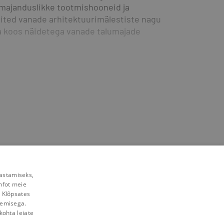
umajanduslikke tootmishooneid ja 
ted vanade arhitektuurimälestiste nagu 
a koos näidetega vanade talumajade 
rastamiseks,
nfot meie
. Klõpsates
lemisega.
kohta leiate