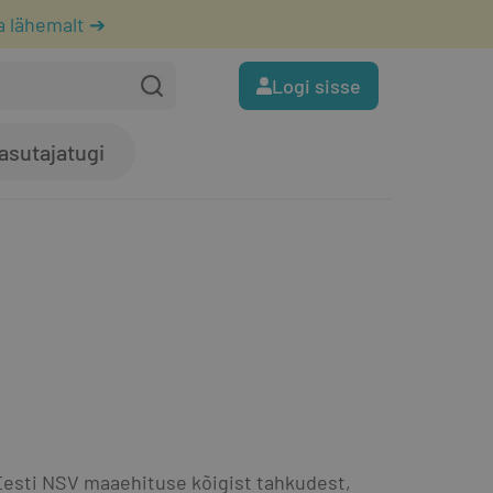
a lähemalt ➔
Logi sisse
asutajatugi
esti NSV maaehituse kõigist tahkudest, 