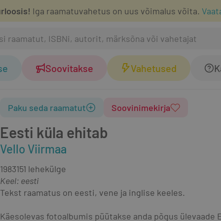
rloosis!
Iga raamatuvahetus on uus võimalus võita.
Vaat
se
Soovitakse
Vahetused
K
Paku seda raamatut
Soovinimekirja
Eesti küla ehitab
Vello Viirmaa
1983
151 lehekülge
Keel: eesti
Tekst raamatus on eesti, vene ja inglise keeles.
Käesolevas fotoalbumis püütakse anda põgus ülevaade E