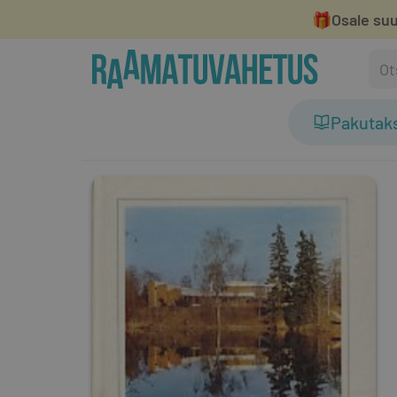
🎁
Osale suu
Pakutak