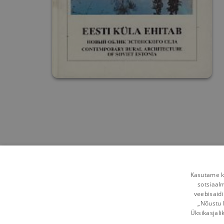
Kasutame kü
sotsiaal
veebisaidi
„Nõustu 
Üksikasjali