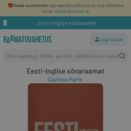
🎁
Osale suurloosis!
Iga raamatuvahetus on uus võimalus
võita.
Vaata lähemalt ➔
Eesti-Inglise sõnaraamat
Logi sisse
Eesti-Inglise sõnaraamat
Clarissa Parts