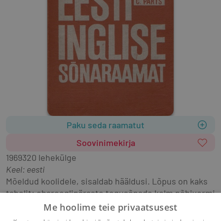
Paku seda raamatut
Soovinimekirja
1969
320 lehekülge
Keel: eesti
Mõeldud koolidele, sisaldab hääldusi. Lõpus on kaks 
tabelit: ebareeglipäraste tegusõnade kolm põhivormi 
ja ebareeglipäraste nimisõnade mitmus, samuti 
Me hoolime teie privaatsusest
geograafiliste nimede loend.