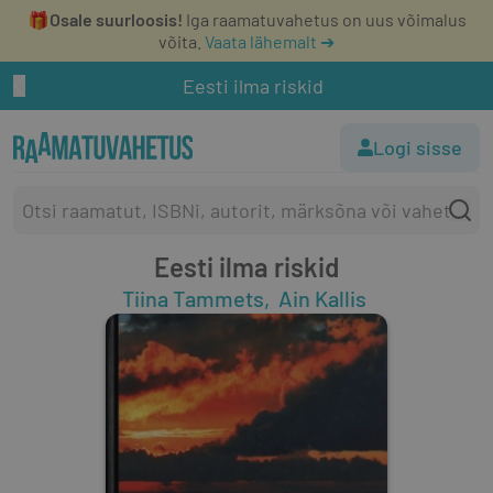
🎁
Osale suurloosis!
Iga raamatuvahetus on uus võimalus
võita.
Vaata lähemalt ➔
Eesti ilma riskid
Logi sisse
Eesti ilma riskid
Tiina Tammets
Ain Kallis