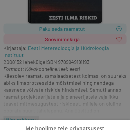
Paku seda raamatut
Soovinimekirja
Kirjastaja
:
Eesti Metereoloogia ja Hüdroloogia
Instituut
2008
152 lehekülge
ISBN
9789949181193
Formaat
:
Kõvakaaneline
Keel: eesti
Käesolev raamat, samalaadsetest kolmas, on suureks 
abiks ilmaprotsesside mõistmisel ning nendega 
kaasneda võivate riskide hindamisel. Samuti annab 
raamat projekteerijatele ja planeerijatele vajalikku 
teavet mitmesugustest riskidest, millele on oluline 
pöörata suurt tähelepanu. Analüüsitud on 
kõikvõimalikke ilmariske – äärmuslike ilmaolude 
Näita rohkem
tekketingimusi, looduskatastroofide põhjustatud 
käsiraamatud
riskitegurid
riskianalüüs
ohutus
Me hoolime teie privaatsusest