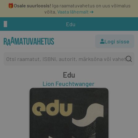
🎁
Osale suurloosis!
Iga raamatuvahetus on uus võimalus
võita.
Vaata lähemalt ➔
Edu
Logi sisse
Edu
Lion Feuchtwanger