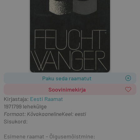
Paku seda raamatut
Soovinimekirja
Kirjastaja
:
Eesti Raamat
1971
799 lehekülge
Formaat
:
Kõvakaaneline
Keel: eesti
Sisukord:
Esimene raamat – Õigusemõistmine;