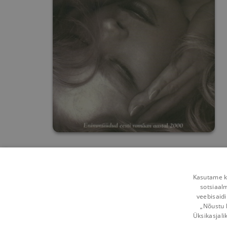
Kasutame kü
sotsiaal
veebisaidi
„Nõustu 
Üksikasjali