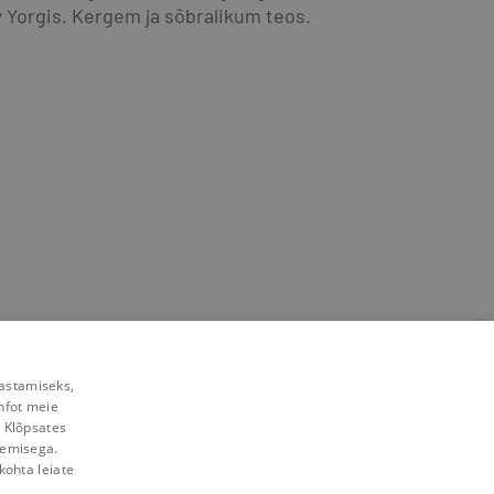
w Yorgis. Kergem ja sõbralikum teos.
rastamiseks,
nfot meie
. Klõpsates
lemisega.
kohta leiate