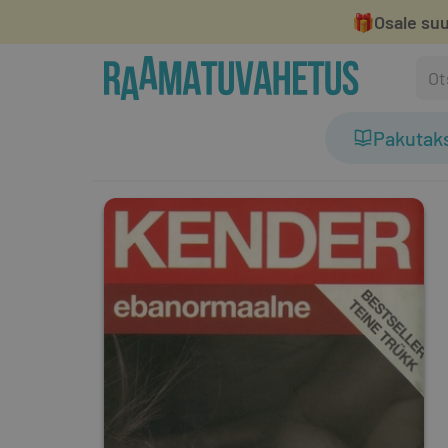
🎁
Osale suu
Pakutak