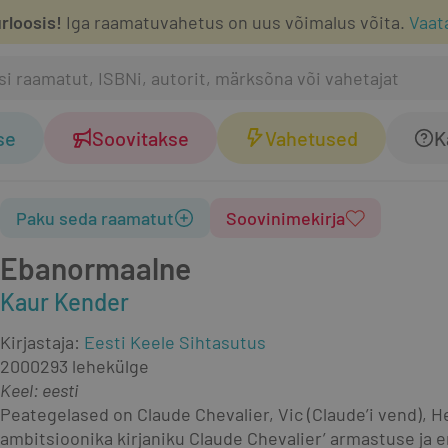
rloosis!
Iga raamatuvahetus on uus võimalus võita.
Vaat
se
Soovitakse
Vahetused
K
Paku seda raamatut
Soovinimekirja
Ebanormaalne
Kaur Kender
Kirjastaja
:
Eesti Keele Sihtasutus
2000
293 lehekülge
Keel: eesti
Peategelased on Claude Chevalier, Vic (Claude’i vend), He
ambitsioonika kirjaniku Claude Chevalier’ armastuse ja 