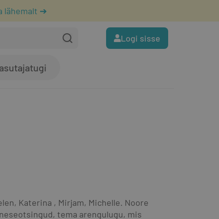
a lähemalt ➔
Logi sisse
asutajatugi
len, Katerina , Mirjam, Michelle. Noore 
eneseotsingud, tema arengulugu, mis 