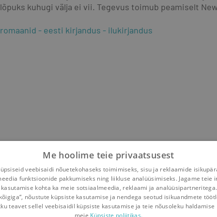
lõpuks kuhugi välja ei vii. Tegevus toimub peamiselt Ne
romaanid
eesti kirjandus
ilukirjandus
Me hoolime teie privaatsusest
psiseid veebisaidi nõuetekohaseks toimimiseks, sisu ja reklaamide isikupä
meedia funktsioonide pakkumiseks ning liikluse analüüsimiseks. Jagame teie i
 kasutamise kohta ka meie sotsiaalmeedia, reklaami ja analüüsipartneritega
kõigiga“, nõustute küpsiste kasutamise ja nendega seotud isikuandmete tööt
kku teavet sellel veebisaidil küpsiste kasutamise ja teie nõusoleku haldamise 
meie
Küpsiste poliitikas.