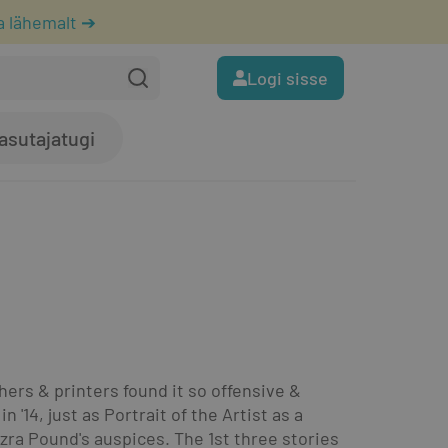
a lähemalt ➔
Logi sisse
asutajatugi
hers & printers found it so offensive & 
'14, just as Portrait of the Artist as a 
ra Pound's auspices. The 1st three stories 