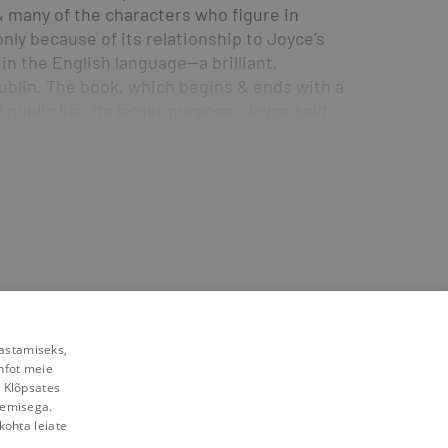
& many of the characters who figure in 
only because of its relationship to Joyce's 
in the English language--a brilliant, 
Dublin. The book, which begins & ends with a 
ublic life. Its larger purpose, Joyce said, 
rastamiseks,
nfot meie
. Klõpsates
lemisega.
kohta leiate