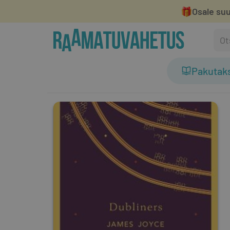
🎁
Osale suu
Pakutak