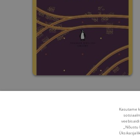
Kasutame kü
sotsiaal
veebisaidi
„Nõustu 
Üksikasjali