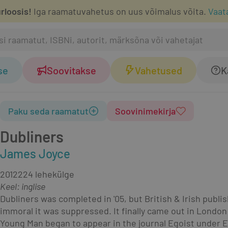
rloosis!
Iga raamatuvahetus on uus võimalus võita.
Vaat
se
Soovitakse
Vahetused
K
Paku seda raamatut
Soovinimekirja
Dubliners
James Joyce
2012
224 lehekülge
Keel: inglise
Dubliners was completed in '05, but British & Irish publis
immoral it was suppressed. It finally came out in London in 
Young Man began to appear in the journal Egoist under Ez