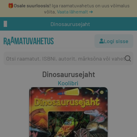
🎁
Osale suurloosis!
Iga raamatuvahetus on uus võimalus
võita.
Vaata lähemalt ➔
Dinosaurusejaht
Logi sisse
Dinosaurusejaht
Koolibri