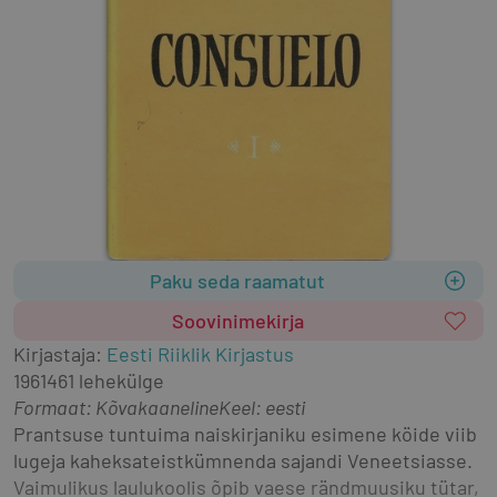
Paku seda raamatut
Soovinimekirja
Kirjastaja
:
Eesti Riiklik Kirjastus
1961
461 lehekülge
Formaat
:
Kõvakaaneline
Keel: eesti
Prantsuse tuntuima naiskirjaniku esimene köide viib 
lugeja kaheksateistkümnenda sajandi Veneetsiasse. 
Vaimulikus laulukoolis õpib vaese rändmuusiku tütar, 