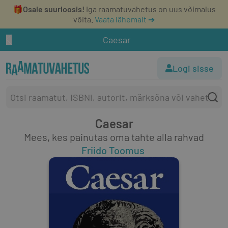
🎁
Osale suurloosis!
Iga raamatuvahetus on uus võimalus
võita.
Vaata lähemalt ➔
Caesar
Logi sisse
Caesar
Mees, kes painutas oma tahte alla rahvad
Friido Toomus