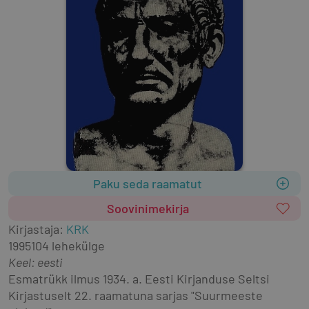
Paku seda raamatut
Soovinimekirja
Kirjastaja
:
KRK
1995
104 lehekülge
Keel: eesti
Esmatrükk ilmus 1934. a. Eesti Kirjanduse Seltsi 
Kirjastuselt 22. raamatuna sarjas "Suurmeeste 