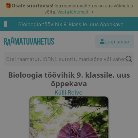
Osale suurloosis!
🎁
Iga raamatuvahetus on uus võimalus
võita.
Vaata lähemalt ➔
Bioloogia töövihik 9. klassile. uus õppekava
Logi sisse
Bioloogia töövihik 9. klassile. uus
õppekava
Külli Relve