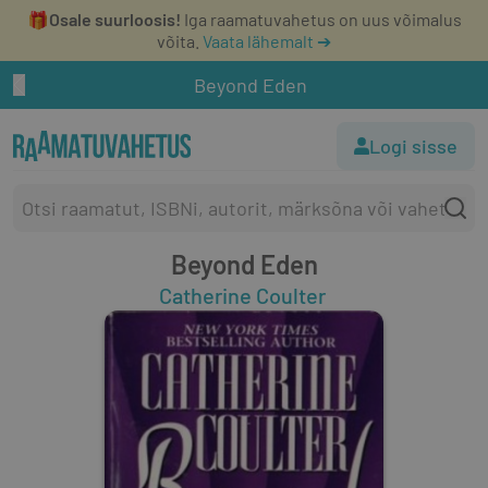
🎁
Osale suurloosis!
Iga raamatuvahetus on uus võimalus
võita.
Vaata lähemalt ➔
Beyond Eden
Logi sisse
Beyond Eden
Catherine Coulter