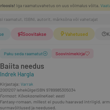
rloosis!
Iga raamatuvahetus on uus võimalus võita.
Vaat
se
Soovitakse
Vahetused
K
Paku seda raamatut
Soovinimekirja
Baiita needus
Indrek Hargla
Kirjastaja
:
Varrak
2001
207 lehekülge
ISBN
9789985305034
Formaat
:
Kõvakaaneline
Keel: eesti
Fantasy-romaan, millest ei puudu haaravad intriigid, ar
surmavõitlused ja needused.