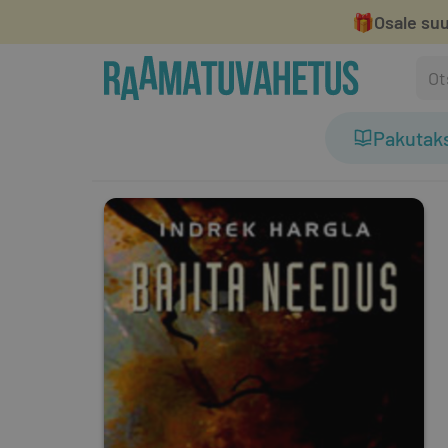
🎁
Osale suu
Pakutak