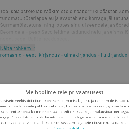
Teel salajastele läbirääkimistele naaberriiki päästab Zem
tundmatu tütarlapse au ja avastab end korraga jälitatuna
Surmamõistetuna, ning lootes ainult iseendale ja sõprade
Deomidele – peab Savo leidma kadunud neiu ja seisma lõ
needusega. Baiita needusega.
Näita rohkem
romaanid
eesti kirjandus
ulmekirjandus
ilukirjandus
Me hoolime teie privaatsusest
psiseid veebisaidi nõuetekohaseks toimimiseks, sisu ja reklaamide isikupä
meedia funktsioonide pakkumiseks ning liikluse analüüsimiseks. Jagame teie i
 kasutamise kohta ka meie sotsiaalmeedia, reklaami ja analüüsipartneritega
kõigiga“, nõustute küpsiste kasutamise ja nendega seotud isikuandmete tööt
kku teavet sellel veebisaidil küpsiste kasutamise ja teie nõusoleku haldamise 
meie
Küpsiste poliitikas.