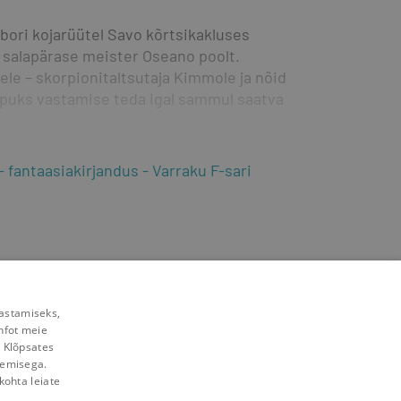
bori kojarüütel Savo kõrtsikakluses 
 salapärase meister Oseano poolt. 
le – skorpionitaltsutaja Kimmole ja nõid 
puks vastamise teda igal sammul saatva 
fantaasiakirjandus
Varraku F-sari
rastamiseks,
nfot meie
. Klõpsates
lemisega.
kohta leiate