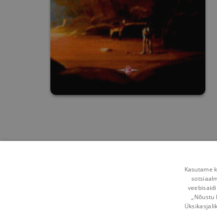
Kasutame kü
sotsiaal
veebisaidi
„Nõustu 
Üksikasjali