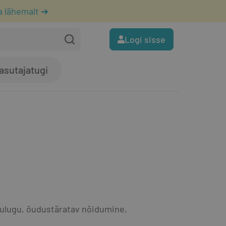
a lähemalt ➔
Logi sisse
asutajatugi
mulugu, õudustäratav nõidumine, 