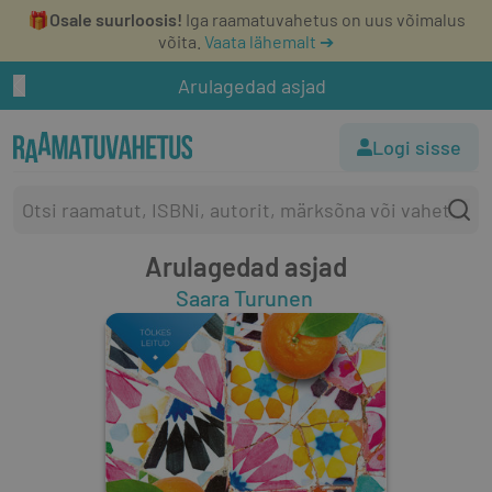
🎁
Osale suurloosis!
Iga raamatuvahetus on uus võimalus
võita.
Vaata lähemalt ➔
Arulagedad asjad
Logi sisse
Arulagedad asjad
Saara Turunen