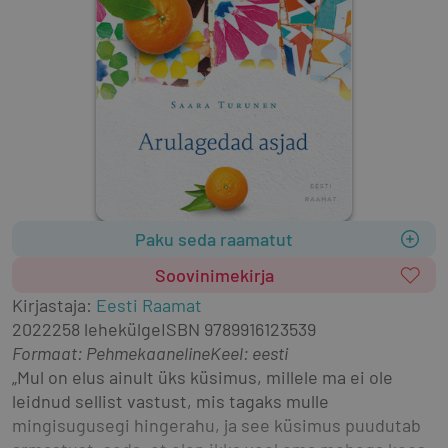
Paku seda raamatut
Soovinimekirja
Kirjastaja
:
Eesti Raamat
2022
258 lehekülge
ISBN
9789916123539
Formaat
:
Pehmekaaneline
Keel: eesti
„Mul on elus ainult üks küsimus, millele ma ei ole 
leidnud sellist vastust, mis tagaks mulle 
mingisugusegi hingerahu, ja see küsimus puudutab 