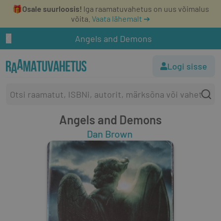
🎁
Osale suurloosis!
Iga raamatuvahetus on uus võimalus
võita.
Vaata lähemalt ➔
Angels and Demons
Logi sisse
Angels and Demons
Dan Brown