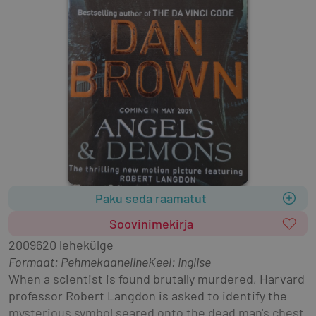
Paku seda raamatut
Soovinimekirja
2009
620 lehekülge
Formaat
:
Pehmekaaneline
Keel: inglise
When a scientist is found brutally murdered, Harvard 
professor Robert Langdon is asked to identify the 
mysterious symbol seared onto the dead man's chest. 