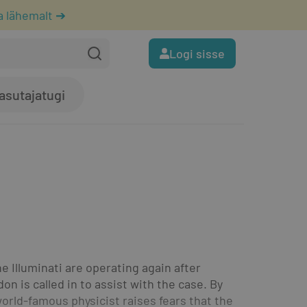
a lähemalt ➔
Logi sisse
asutajatugi
 Illuminati are operating again after 
n is called in to assist with the case. By 
orld-famous physicist raises fears that the 