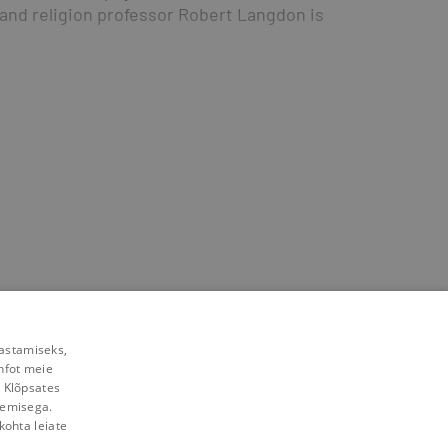
 and religion professor Robert Langdon is 
rastamiseks,
nfot meie
. Klõpsates
lemisega.
kohta leiate