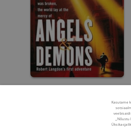
Kasutame kü
sotsiaal
veebisaidi
„Nõustu 
Üksikasjali