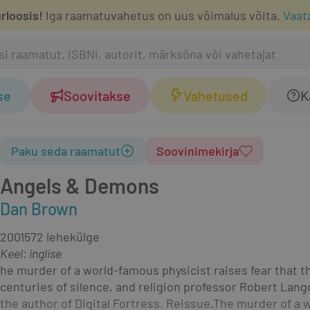
rloosis!
Iga raamatuvahetus on uus võimalus võita.
Vaat
se
Soovitakse
Vahetused
K
Paku seda raamatut
Soovinimekirja
Angels & Demons
Dan Brown
2001
572 lehekülge
Keel: inglise
he murder of a world-famous physicist raises fear that the
centuries of silence, and religion professor Robert Langdo
the author of Digital Fortress. Reissue.The murder of a w