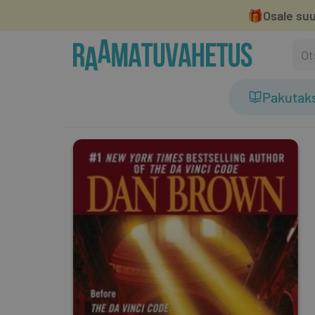
🎁
Osale suu
Pakutak