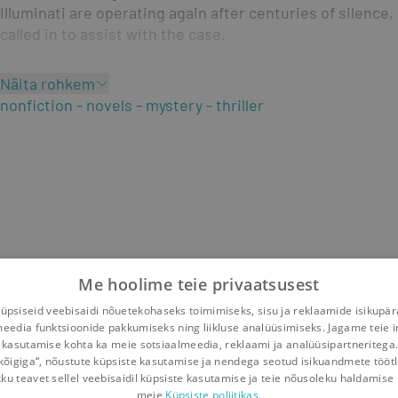
Illuminati are operating again after centuries of silence,
called in to assist with the case.
Näita rohkem
nonfiction
novels
mystery
thriller
Me hoolime teie privaatsusest
psiseid veebisaidi nõuetekohaseks toimimiseks, sisu ja reklaamide isikupä
meedia funktsioonide pakkumiseks ning liikluse analüüsimiseks. Jagame teie i
 kasutamise kohta ka meie sotsiaalmeedia, reklaami ja analüüsipartneritega
kõigiga“, nõustute küpsiste kasutamise ja nendega seotud isikuandmete tööt
kku teavet sellel veebisaidil küpsiste kasutamise ja teie nõusoleku haldamise 
meie
Küpsiste poliitikas.