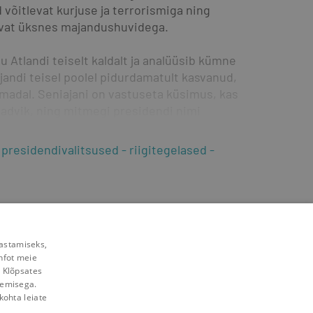
võitlevat kurjuse ja terrorismiga ning 
levat üksnes majandushuvidega.
 Atlandi teiselt kaldalt ja analüüsib kümne 
jandi teisel poolel pidurdamatult kasvanud, 
 madal. Seniajani on vastuseta küsimus, kas 
ladvik, ning mitmegi presidendi nimi 
presidendivalitsused
riigitegelased
rastamiseks,
nfot meie
. Klõpsates
lemisega.
kohta leiate