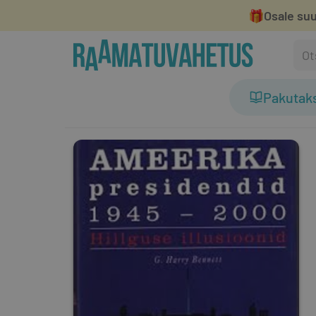
🎁
Osale suu
Pakutak