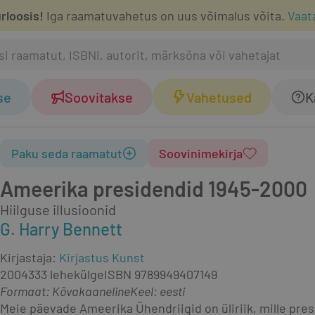
rloosis!
Iga raamatuvahetus on uus võimalus võita.
Vaat
se
Soovitakse
Vahetused
K
Paku seda raamatut
Soovinimekirja
Ameerika presidendid 1945-2000
Hiilguse illusioonid
G. Harry Bennett
Kirjastaja
:
Kirjastus Kunst
2004
333 lehekülge
ISBN
9789949407149
Formaat
:
Kõvakaaneline
Keel: eesti
Meie päevade Ameerika Ühendriigid on üliriik, mille pres