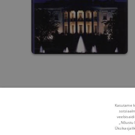
Kasutame kü
sotsiaal
veebisaidi
„Nõustu 
Üksikasjali