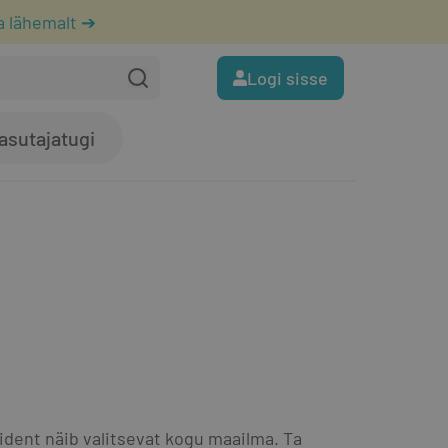
a lähemalt ➔
Logi sisse
asutajatugi
ident näib valitsevat kogu maailma. Ta 