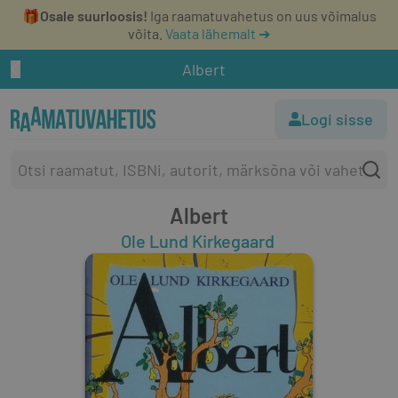
🎁
Osale suurloosis!
Iga raamatuvahetus on uus võimalus
võita.
Vaata lähemalt ➔
Albert
Logi sisse
Albert
Ole Lund Kirkegaard