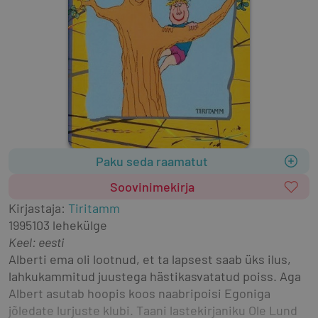
Paku seda raamatut
Soovinimekirja
Kirjastaja
:
Tiritamm
1995
103 lehekülge
Keel: eesti
Alberti ema oli lootnud, et ta lapsest saab üks ilus, 
lahkukammitud juustega hästikasvatatud poiss. Aga 
Albert asutab hoopis koos naabripoisi Egoniga 
jõledate lurjuste klubi. Taani lastekirjaniku Ole Lund 