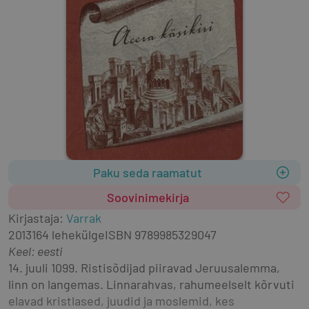
Paku seda raamatut
Soovinimekirja
Kirjastaja
:
Varrak
2013
164 lehekülge
ISBN
9789985329047
Keel: eesti
14. juuli 1099. Ristisõdijad piiravad Jeruusalemma, 
linn on langemas. Linnarahvas, rahumeelselt kõrvuti 
elavad kristlased, juudid ja moslemid, kes 