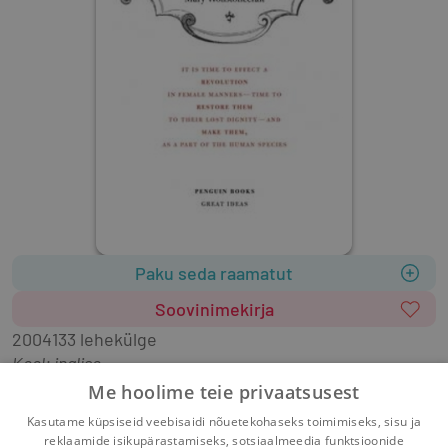
Paku seda raamatut
Soovinimekirja
2004
133 lehekülge
Keel: inglise
A Vindication of the Rights of Woman - Penguin 
Me hoolime teie privaatsusest
Great Ideas (Paperback)
Kasutame küpsiseid veebisaidi nõuetekohaseks toimimiseks, sisu ja
reklaamide isikupärastamiseks, sotsiaalmeedia funktsioonide