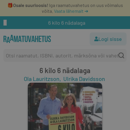
🎁
Osale suurloosis!
Iga raamatuvahetus on uus võimalus
võita.
Vaata lähemalt ➔
6 kilo 6 nädalaga
Logi sisse
6 kilo 6 nädalaga
Ola Lauritzson
Ulrika Davidsson