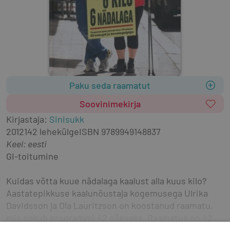
Paku seda raamatut
Soovinimekirja
Kirjastaja
:
Sinisukk
2012
142 lehekülge
ISBN
9789949148837
Keel: eesti
GI-toitumine
Kuidas võtta kuue nädalaga kaalust alla kuus kilo? 
Aastatepikkuse kaalunõustaja kogemusega Ulrika 
Davidsson ja Ola Lauritzson on koostanud raamatu, 
mis pakub programmi 42 päevaks. Raamatus on 42 