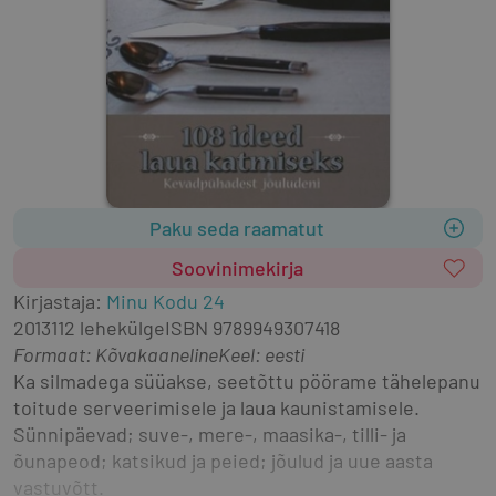
Paku seda raamatut
Soovinimekirja
Kirjastaja
:
Minu Kodu 24
2013
112 lehekülge
ISBN
9789949307418
Formaat
:
Kõvakaaneline
Keel: eesti
Ka silmadega süüakse, seetõttu pöörame tähelepanu 
toitude serveerimisele ja laua kaunistamisele. 
Sünnipäevad; suve-, mere-, maasika-, tilli- ja 
õunapeod; katsikud ja peied; jõulud ja uue aasta 
vastuvõtt.