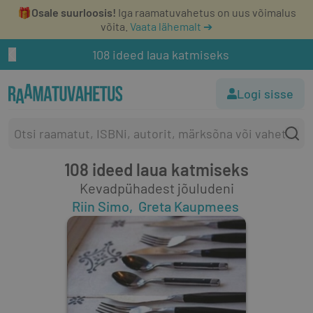
🎁
Osale suurloosis!
Iga raamatuvahetus on uus võimalus
võita.
Vaata lähemalt ➔
108 ideed laua katmiseks
Logi sisse
108 ideed laua katmiseks
Kevadpühadest jõuludeni
Riin Simo
Greta Kaupmees