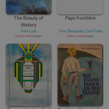
The Beauty of
Pays frontière
History
Viivi Luik
Tõnu Õnnepalu
,
Emil Tode
Umbes 3 aastat
tagasi
Umbes 4 aastat
tagasi