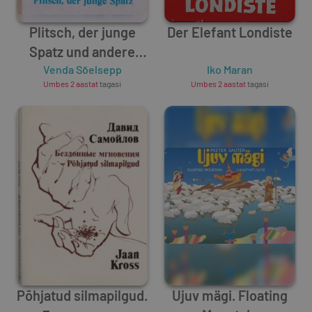
Plitsch, der junge
Der Elefant Londiste
Spatz und andere
Venda Sõelsepp
estnische
Iko Maran
Umbes 2 aastat
tagasi
Umbes 2 aastat
tagasi
Tiermärchen
Põhjatud silmapilgud.
Ujuv mägi. Floating