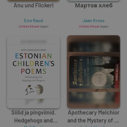
Anu und Flickerl
Мартов хлеб
Eno Raud
Jaan Kross
Umbes 9 kuud
tagasi
Umbes 9 kuud
tagasi
Siilid ja pingviinid.
Apothecary Melchior
Hedgehogs and
and the Mystery of St