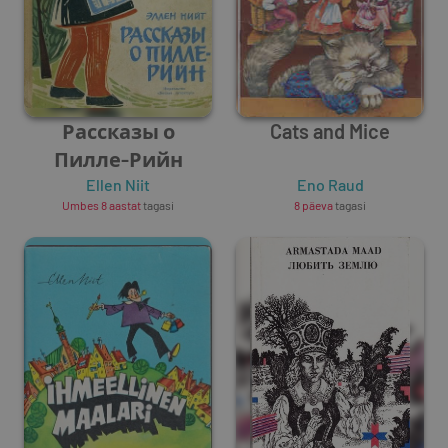
Рассказы о
Cats and Mice
Пилле-Рийн
Ellen Niit
Eno Raud
Umbes 8 aastat
tagasi
8 päeva
tagasi