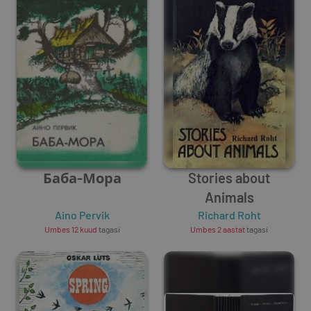
Баба-Мора
Stories about
Animals
Aino Pervik
Richard Roht
Umbes 12 kuud
tagasi
Umbes 2 aastat
tagasi