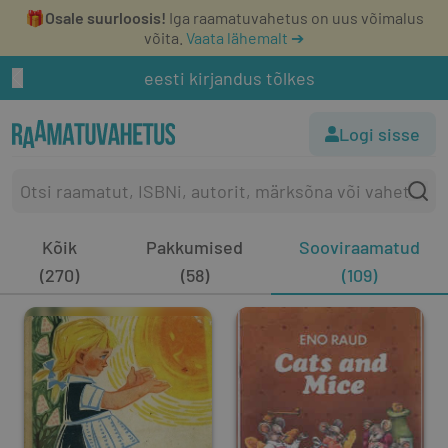
🎁
Osale suurloosis!
Iga raamatuvahetus on uus võimalus
võita.
Vaata lähemalt ➔
eesti kirjandus tõlkes
Logi sisse
Kõik
Pakkumised
Sooviraamatud
(270)
(58)
(109)