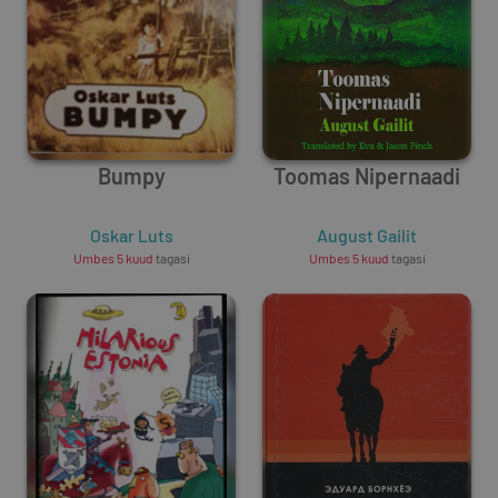
Bumpy
Toomas Nipernaadi
Oskar Luts
August Gailit
Umbes 5 kuud
tagasi
Umbes 5 kuud
tagasi