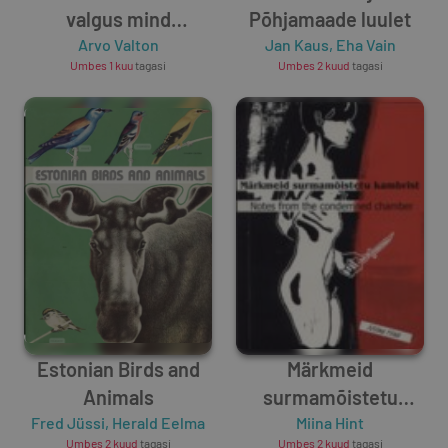
valgus mind
Põhjamaade luulet
kandnud. Ezer évig
Arvo Valton
Jan Kaus
,
Eha Vain
Umbes 1 kuu
tagasi
Umbes 2 kuud
tagasi
hordott engem a fény
Estonian Birds and
Märkmeid
Animals
surmamõistetu
Fred Jüssi
,
Herald Eelma
kambrist.
Miina Hint
Umbes 2 kuud
tagasi
Umbes 2 kuud
tagasi