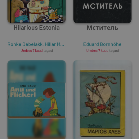
Hilarious Estonia
Мститель
Rohke Debelakk
,
Hillar Mets
Eduard Bornhöhe
Umbes 7 kuud
tagasi
Umbes 7 kuud
tagasi