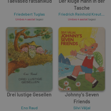
Taevased ratsanikud
Der kluge Mann in der
Tasche
Friedebert Tuglas
Friedrich Reinhold Kreutzwald
Umbes 4 aastat
tagasi
Umbes 4 aastat
tagasi
Drei lustige Gesellen
Johnny's Seven
Friends
Eno Raud
Silvi Väljal