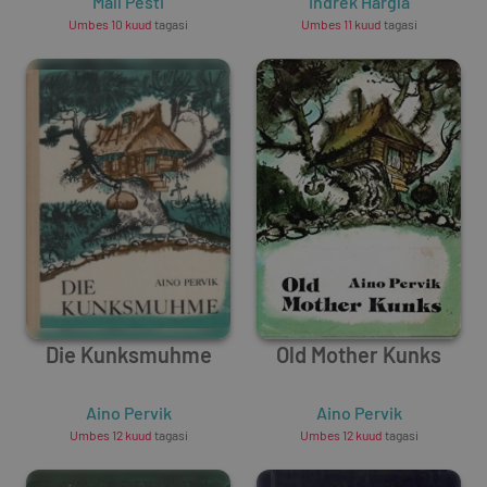
Penguins
Mall Pesti
Olaf's Church
Indrek Hargla
Umbes 10 kuud
tagasi
Umbes 11 kuud
tagasi
Die Kunksmuhme
Old Mother Kunks
Aino Pervik
Aino Pervik
Umbes 12 kuud
tagasi
Umbes 12 kuud
tagasi