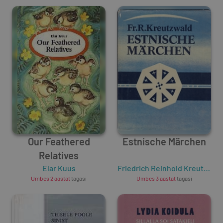
Our Feathered
Estnische Märchen
Relatives
Elar Kuus
Friedrich Reinhold Kreutzwald
Umbes 2 aastat
tagasi
Umbes 3 aastat
tagasi