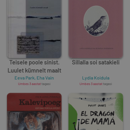
Teisele poole sinist.
Sillalla soi satakieli
Luulet kümnelt maalt
Eeva Park
,
Eha Vain
Lydia Koidula
Umbes 3 aastat
tagasi
Umbes 3 aastat
tagasi