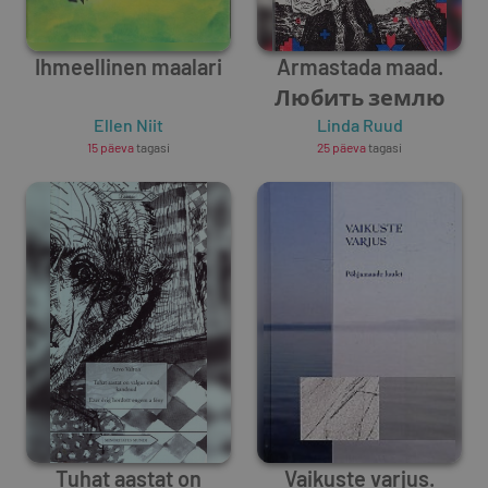
Ihmeellinen maalari
Armastada maad.
Любить землю
Ellen Niit
Linda Ruud
15 päeva
tagasi
25 päeva
tagasi
Tuhat aastat on
Vaikuste varjus.