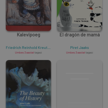
Kalevipoeg
El dragón de mamá
Friedrich Reinhold Kreutzwald
Piret Jaaks
Umbes 3 aastat
tagasi
Umbes 3 aastat
tagasi