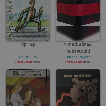
Spring
Nimed, sõnad,
nõiamärgid
Oskar Luts
Jürgen Rooste
Umbes 2 aastat
tagasi
Umbes 2 aastat
tagasi