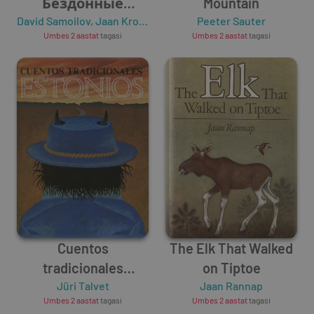
Бездонные
Mountain
David Samoilov
мгновения
,
Jaan Kross
Peeter Sauter
Umbes 2 aastat
tagasi
Umbes 2 aastat
tagasi
Cuentos
The Elk That Walked
tradicionales
on Tiptoe
Estonios
Jüri Talvet
Jaan Rannap
Umbes 2 aastat
tagasi
Umbes 2 aastat
tagasi