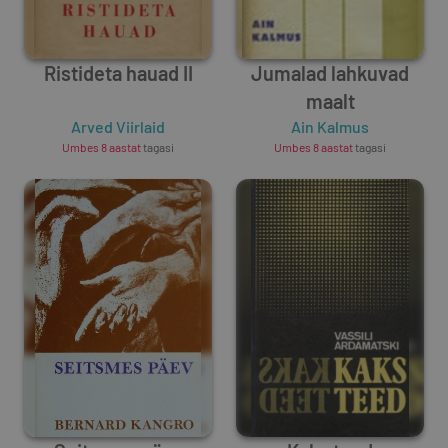
Ristideta hauad II
Jumalad lahkuvad
maalt
Arved Viirlaid
Ain Kalmus
Umbes 8 aastat
tagasi
Umbes 8 aastat
tagasi