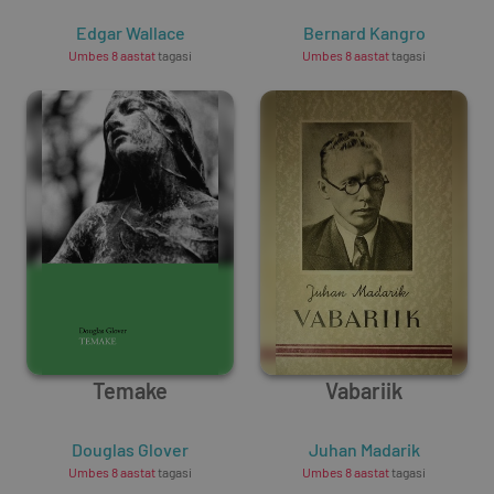
Edgar Wallace
Bernard Kangro
Umbes 8 aastat
tagasi
Umbes 8 aastat
tagasi
Temake
Vabariik
Douglas Glover
Juhan Madarik
Umbes 8 aastat
tagasi
Umbes 8 aastat
tagasi