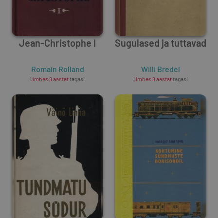
Jean-Christophe I
Sugulased ja tuttavad
Romain Rolland
Willi Bredel
Umbes 8 aastat
tagasi
Umbes 8 aastat
tagasi