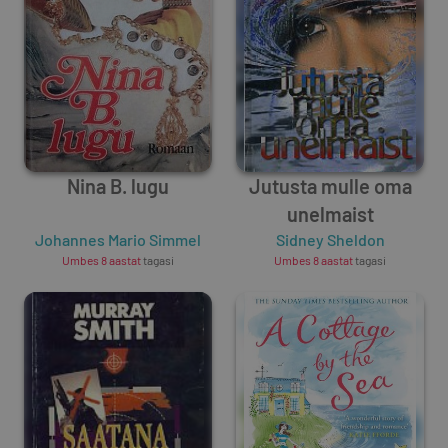
Nina B. lugu
Jutusta mulle oma
unelmaist
Johannes Mario Simmel
Sidney Sheldon
Umbes 8 aastat
tagasi
Umbes 8 aastat
tagasi