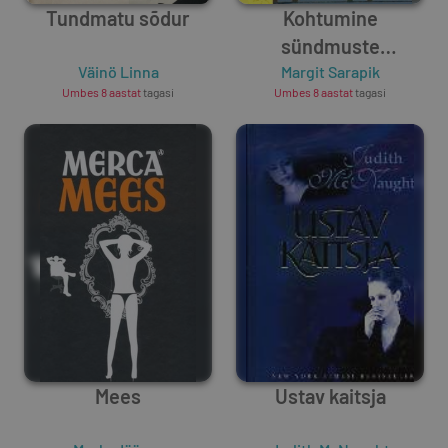
Tundmatu sõdur
Kohtumine
sündmuste
Väinö Linna
Margit Sarapik
horisondil
Umbes 8 aastat
tagasi
Umbes 8 aastat
tagasi
Mees
Ustav kaitsja