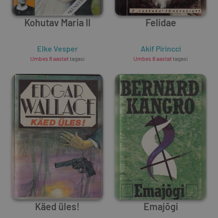
Kohutav Maria II
Felidae
Elke Vesper
Akif Pirincci
Umbes 8 aastat
tagasi
Umbes 8 aastat
tagasi
Käed üles!
Emajõgi