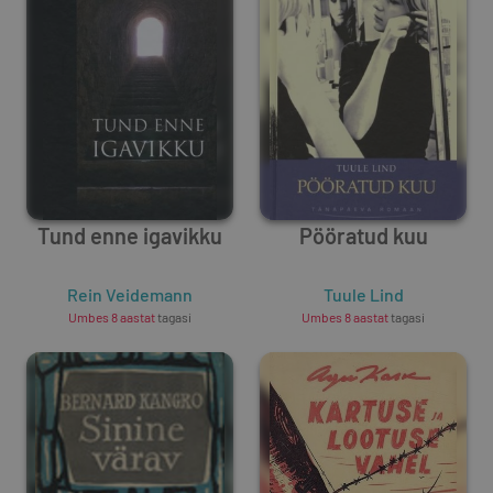
Tund enne igavikku
Pööratud kuu
Rein Veidemann
Tuule Lind
Umbes 8 aastat
tagasi
Umbes 8 aastat
tagasi