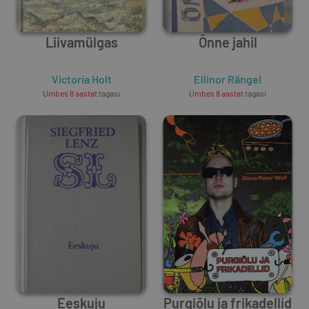
Liivamülgas
Õnne jahil
Victoria Holt
Ellinor Rängel
Umbes 8 aastat
tagasi
Umbes 8 aastat
tagasi
Eeskuju
Purgiõlu ja frikadellid