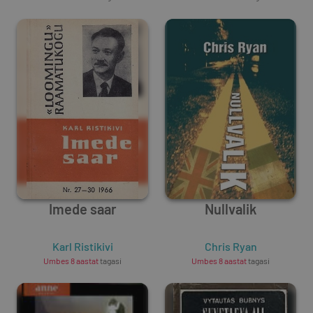
Imede saar
Nullvalik
Karl Ristikivi
Chris Ryan
Umbes 8 aastat
tagasi
Umbes 8 aastat
tagasi