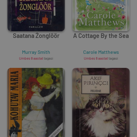
Saatana Žonglöör
A Cottage By the Sea
Murray Smith
Carole Matthews
Umbes 8 aastat
tagasi
Umbes 8 aastat
tagasi