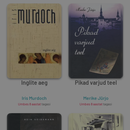
Inglite aeg
Pikad varjud teel
Iris Murdoch
Merike Jürjo
Umbes 8 aastat
tagasi
Umbes 8 aastat
tagasi