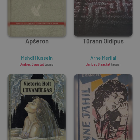
Apšeron
Türann Oidipus
Mehdi Hüssein
Arne Merilai
Umbes 8 aastat
tagasi
Umbes 8 aastat
tagasi