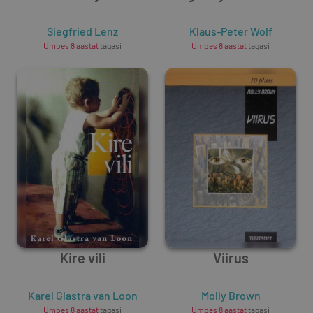
Siegfried Lenz
Klaus-Peter Wolf
Umbes 8 aastat
tagasi
Umbes 8 aastat
tagasi
Kire vili
Viirus
Karel Glastra van Loon
Molly Brown
Umbes 8 aastat
tagasi
Umbes 8 aastat
tagasi