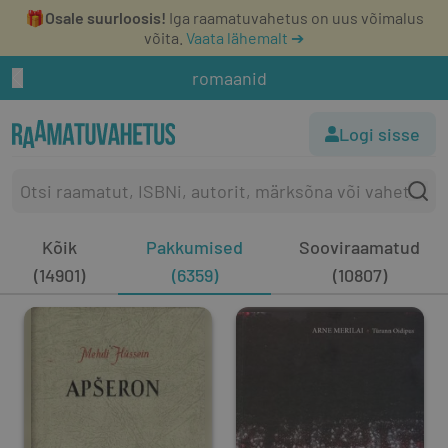
🎁
Osale suurloosis!
Iga raamatuvahetus on uus võimalus
võita.
Vaata lähemalt ➔
romaanid
Logi sisse
Kõik
Pakkumised
Sooviraamatud
(14901)
(6359)
(10807)