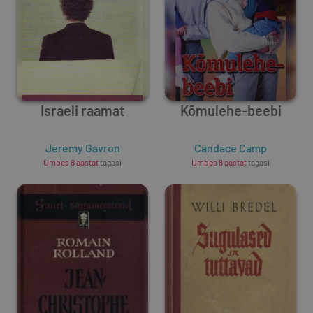
Israeli raamat
Kõmulehe-beebi
Jeremy Gavron
Candace Camp
Umbes 8 aastat
tagasi
Umbes 8 aastat
tagasi