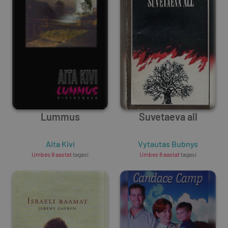
Lummus
Suvetaeva all
Aita Kivi
Vytautas Bubnys
Umbes 8 aastat
tagasi
Umbes 8 aastat
tagasi