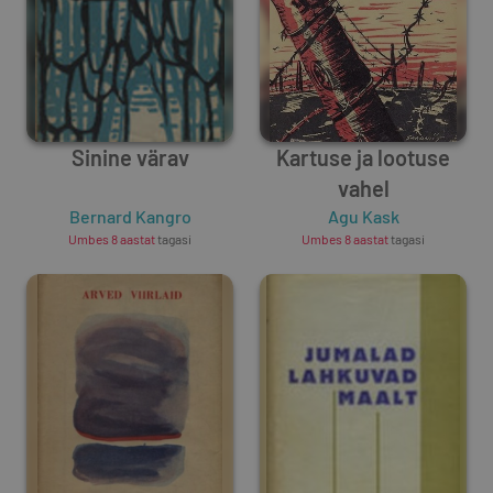
Sinine värav
Kartuse ja lootuse
vahel
Bernard Kangro
Agu Kask
Umbes 8 aastat
tagasi
Umbes 8 aastat
tagasi