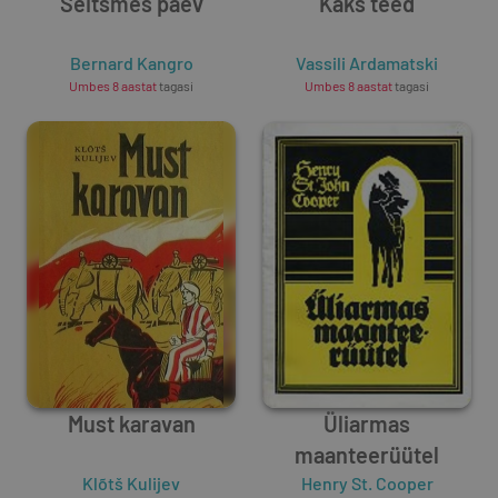
Seitsmes päev
Kaks teed
Bernard Kangro
Vassili Ardamatski
Umbes 8 aastat
tagasi
Umbes 8 aastat
tagasi
Must karavan
Üliarmas
maanteerüütel
Klõtš Kulijev
Henry St. Cooper