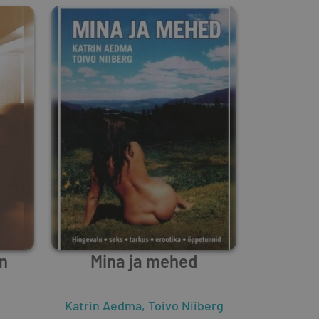
an
Mina ja mehed
Katrin Aedma
,
Toivo Niiberg