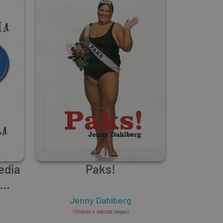
edia
Paks!
Jenny Dahlberg
Umbes 4 aastat
tagasi