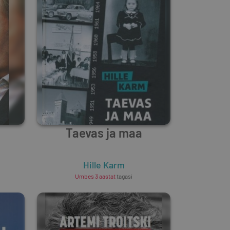
Taevas ja maa
Hille Karm
Umbes 3 aastat
tagasi