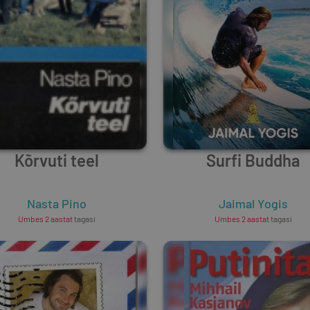
Kõrvuti teel
Surfi Buddha
Nasta Pino
Jaimal Yogis
Umbes 2 aastat
tagasi
Umbes 2 aastat
tagasi