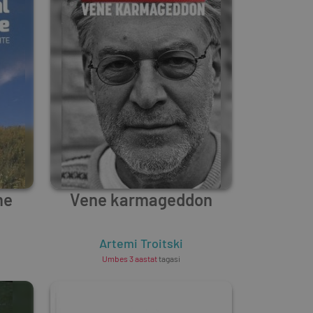
me
Vene karmageddon
Artemi Troitski
Umbes 3 aastat
tagasi