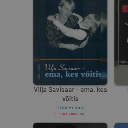
Vilja Savisaar - ema, kes
võitis
Urmi Reinde
Umbes 3 aastat
tagasi