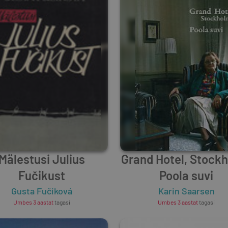
Mälestusi Julius
Grand Hotel, Stock
Fučikust
Poola suvi
Gusta Fučiková
Karin Saarsen
Umbes 3 aastat
tagasi
Umbes 3 aastat
tagasi