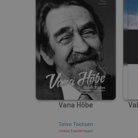
Vana Hõbe
Va
Toivo Tootsen
Umbes 3 aastat
tagasi