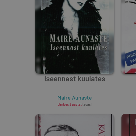
Iseennast kuulates
Maire Aunaste
Umbes 2 aastat
tagasi