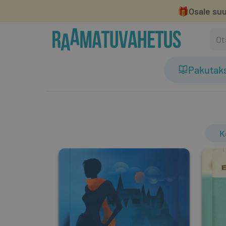
🎁
Osale suu
Pakutak
K