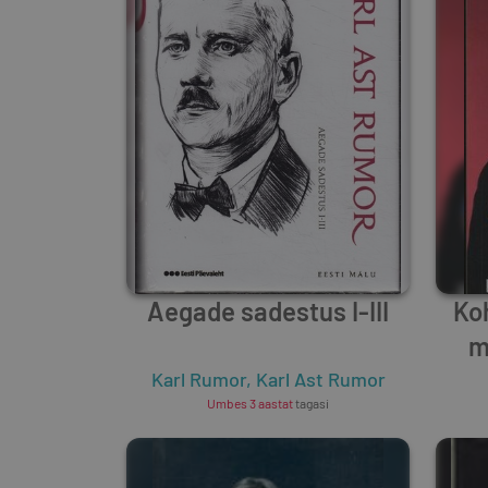
Aegade sadestus I-III
Ko
m
Karl Rumor
,
Karl Ast Rumor
Umbes 3 aastat
tagasi