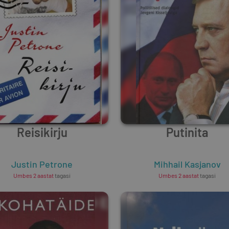
Reisikirju
Putinita
Justin Petrone
Mihhail Kasjanov
Umbes 2 aastat
tagasi
Umbes 2 aastat
tagasi