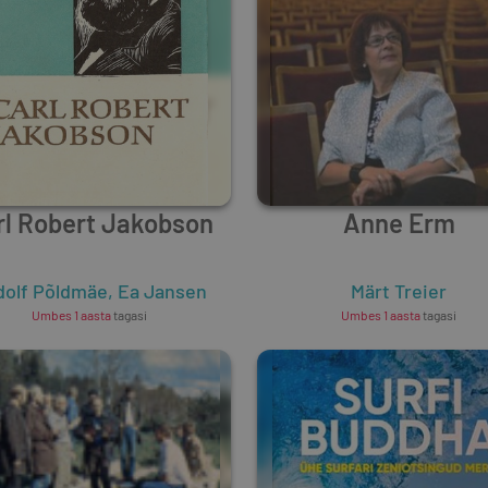
rl Robert Jakobson
Anne Erm
dolf Põldmäe
,
Ea Jansen
Märt Treier
Umbes 1 aasta
tagasi
Umbes 1 aasta
tagasi