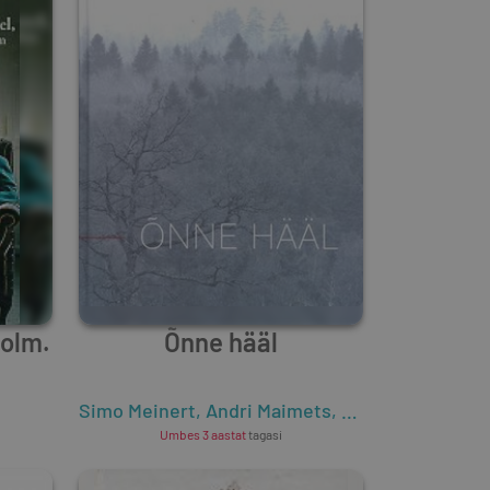
holm.
Õnne hääl
Simo Meinert
,
Andri Maimets
,
Kati Murutar
Umbes 3 aastat
tagasi