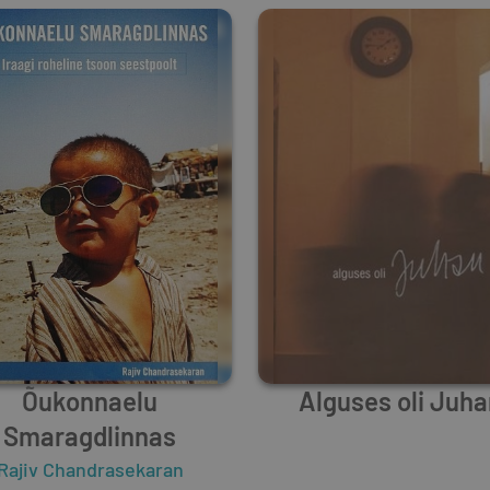
Õukonnaelu
Alguses oli Juh
Smaragdlinnas
Rajiv Chandrasekaran
Unknown Author