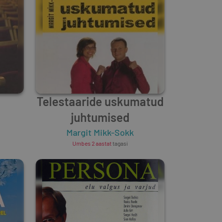
Telestaaride uskumatud
juhtumised
Margit Mikk-Sokk
Umbes 2 aastat
tagasi