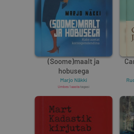
(Soome)maalt ja
Ca
hobusega
Marjo Näkki
Ru
Umbes 1 aasta
tagasi