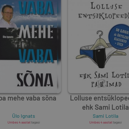
ba mehe vaba sõna
Lolluse entsüklope
ehk Sami Lotila
pa(r)himad
Ülo Ignats
Sami Lotila
Umbes 4 aastat
tagasi
Umbes 4 aastat
tagasi