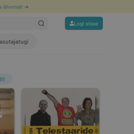
a lähemalt ➔
Logi sisse
asutajatugi
0)