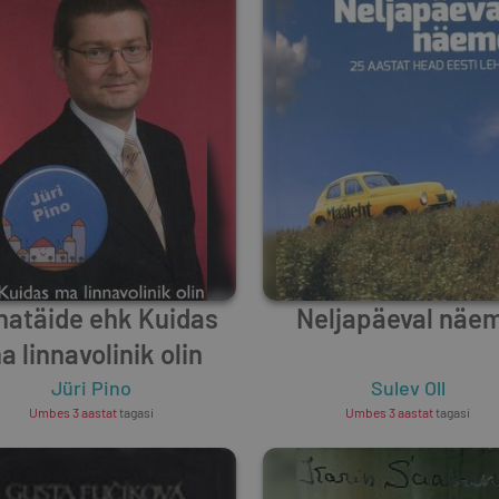
hatäide ehk Kuidas
Neljapäeval näe
a linnavolinik olin
Jüri Pino
Sulev Oll
Umbes 3 aastat
tagasi
Umbes 3 aastat
tagasi