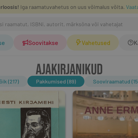
rloosis!
Iga raamatuvahetus on uus võimalus võita.
Vaat
se
Soovitakse
Vahetused
K
AJAKIRJANIKUD
õik (217)
Pakkumised (89)
Sooviraamatud (15